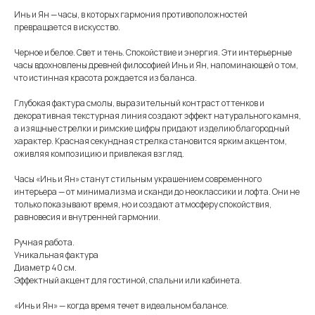
Инь и Ян — часы, в которых гармония противоположностей
превращается в искусство.
Черное и белое. Свет и тень. Спокойствие и энергия. Эти интерьерные
часы вдохновлены древней философией Инь и Ян, напоминающей о том,
что истинная красота рождается из баланса.
Глубокая фактура смолы, выразительный контраст оттенков и
декоративная текстурная линия создают эффект натурального камня,
а изящные стрелки и римские цифры придают изделию благородный
характер. Красная секундная стрелка становится ярким акцентом,
оживляя композицию и привлекая взгляд.
Часы «Инь и Ян» станут стильным украшением современного
интерьера — от минимализма и сканди до неоклассики и лофта. Они не
только показывают время, но и создают атмосферу спокойствия,
равновесия и внутренней гармонии.
Ручная работа.
Уникальная фактура
Диаметр 40 см.
Эффектный акцент для гостиной, спальни или кабинета.
Меню
Информация
Каталог
«Инь и Ян» — когда время течет в идеальном балансе.