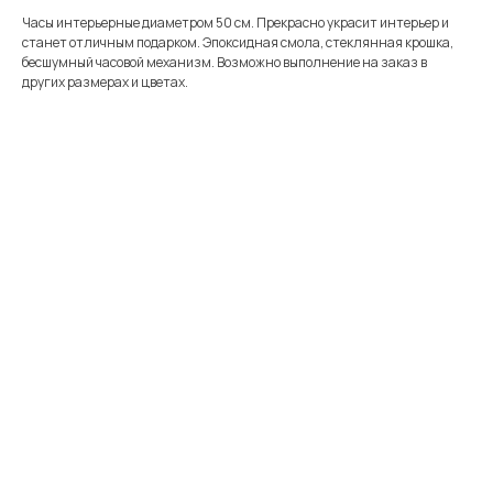
Часы интерьерные диаметром 50 см. Прекрасно украсит интерьер и
станет отличным подарком. Эпоксидная смола, стеклянная крошка,
бесшумный часовой механизм. Возможно выполнение на заказ в
других размерах и цветах.
Меню
Информация
Каталог
Каталог
FAQ
Картины
Об авторе
Доставка
Часы
Отзывы
Политика
Распродажа
Галерея
Контакты
*
+7 905 741 25 87
olya2104@mail.ru
*Meta Platforms Inc. Запрещено
на территории России
Не является публичной офертой
Разработка сайта