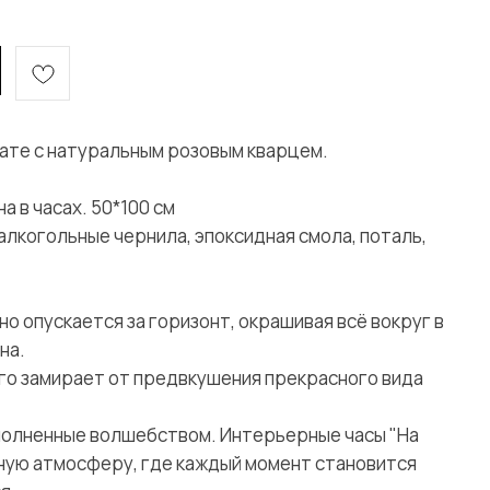
ате с натуральным розовым кварцем.
а в часах. 50*100 см
алкогольные чернила, эпоксидная смола, поталь,
нно опускается за горизонт, окрашивая всё вокруг в
на.
го замирает от предвкушения прекрасного вида
аполненные волшебством. Интерьерные часы "На
ную атмосферу, где каждый момент становится