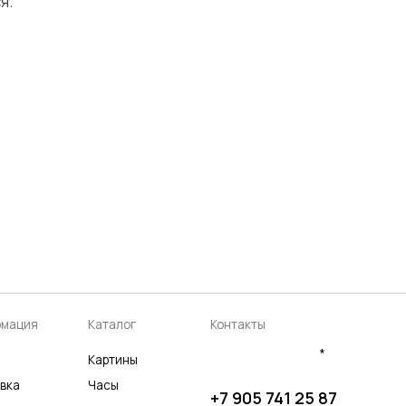
я.
аталог
Контакты
*
артины
асы
+7 905 741 25 87
аспродажа
olya2104@mail.ru
*Meta Platforms Inc. Запрещено
на территории России