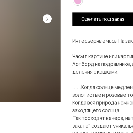
Сделать под заказ
Интерьерные часы На зак
Часы в картине или картин
Артборд на подрамнике, 
деления с кошками.
......Когда солнце медле
золотистые и розовые то
Когда вся природа немно
заходящего солнца.
Так проходят вечера, н
закате" создают уникаль