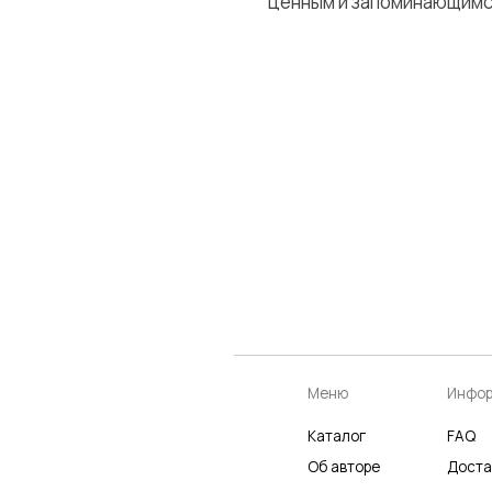
ценным и запоминающимс
Меню
Информация
К
Каталог
FAQ
К
Об авторе
Доставка
Ч
Отзывы
Политика
Р
Галерея