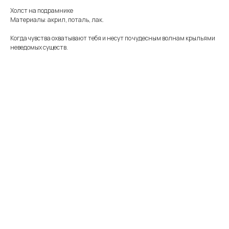
Холст на подрамнике
Материалы: акрил, поталь, лак.
Когда чувства охватывают тебя и несут по чудесным волнам крыльями
неведомых существ.
Меню
Информация
Каталог
Каталог
FAQ
Картины
Об авторе
Доставка
Часы
Отзывы
Политика
Распродажа
Галерея
Контакты
*
+7 905 741 25 87
olya2104@mail.ru
*Meta Platforms Inc. Запрещено
на территории России
Не является публичной офертой