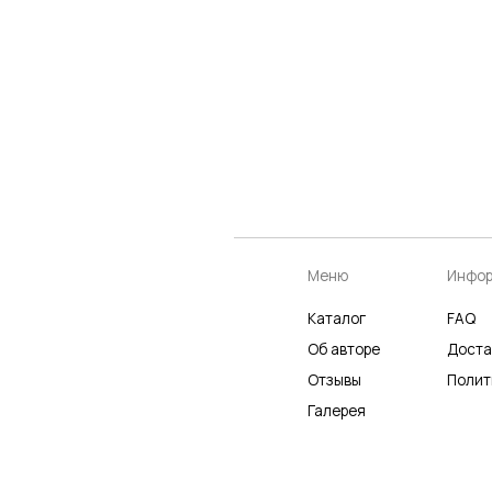
Меню
Информация
К
Каталог
FAQ
К
Об авторе
Доставка
Ч
Отзывы
Политика
Р
Галерея
Не является публичной офертой