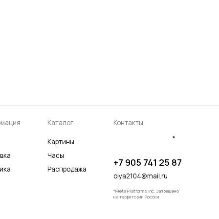
аталог
Контакты
*
артины
асы
+7 905 741 25 87
аспродажа
olya2104@mail.ru
*Meta Platforms Inc. Запрещено
на территории России
Разработка сайта