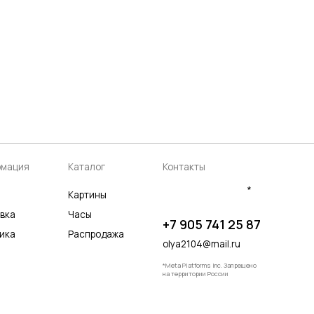
аталог
Контакты
*
артины
асы
+7 905 741 25 87
аспродажа
olya2104@mail.ru
*Meta Platforms Inc. Запрещено
на территории России
Разработка сайта