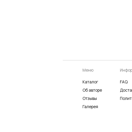
Меню
Информация
К
Каталог
FAQ
К
Об авторе
Доставка
Ч
Отзывы
Политика
Р
Галерея
Не является публичной офертой