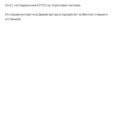
Холст на подрамнике 60*60 см. Акриловая заливка.
Интерьерная картина Дерево выгодно подчеркнет особенности вашего
интерьера.
Меню
Информация
Каталог
Каталог
FAQ
Картины
Об авторе
Доставка
Часы
Отзывы
Политика
Распродажа
Галерея
Контакты
*
+7 905 741 25 87
olya2104@mail.ru
*Meta Platforms Inc. Запрещено
на территории России
Не является публичной офертой
Разработка сайта