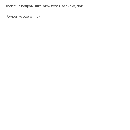
Холст на подрамнике, акриловая заливка, лак.
Рождение вселенной
Меню
Информация
Каталог
Каталог
FAQ
Картины
Об авторе
Доставка
Часы
Отзывы
Политика
Распродажа
Галерея
Контакты
*
+7 905 741 25 87
olya2104@mail.ru
*Meta Platforms Inc. Запрещено
на территории России
Не является публичной офертой
Разработка сайта