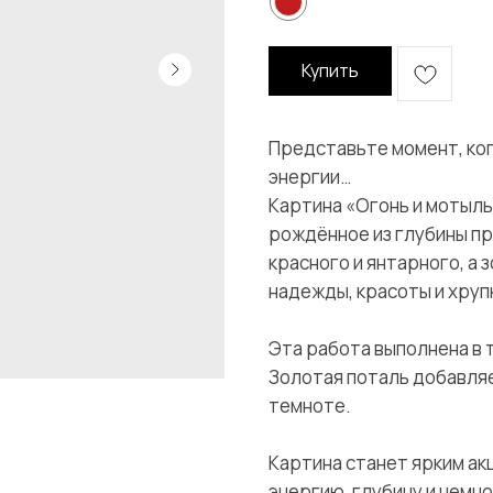
Купить
Представьте момент, ког
энергии…
Картина «Огонь и мотыль
рождённое из глубины п
красного и янтарного, а 
надежды, красоты и хруп
Эта работа выполнена в 
Золотая поталь добавля
темноте.
Картина станет ярким а
энергию, глубину и немно