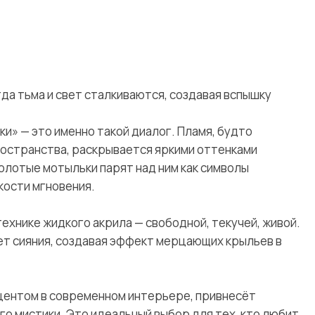
да тьма и свет сталкиваются, создавая вспышку
ки» — это именно такой диалог. Пламя, будто
ространства, раскрывается яркими оттенками
золотые мотыльки парят над ним как символы
кости мгновения.
технике жидкого акрила — свободной, текучей, живой.
ет сияния, создавая эффект мерцающих крыльев в
кцентом в современном интерьере, привнесёт
го мистики. Это идеальный выбор для тех, кто любит