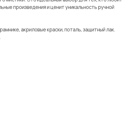
ьные произведения и ценит уникальность ручной
рамнике, акриловые краски, поталь, защитный лак.
.
аталог
Контакты
*
артины
асы
+7 905 741 25 87
аспродажа
olya2104@mail.ru