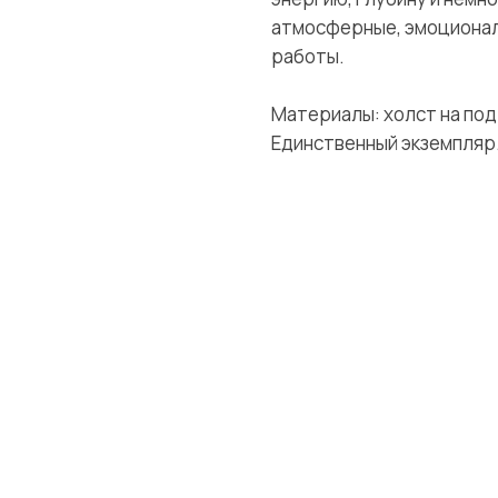
атмосферные, эмоционал
работы.
Материалы: холст на под
Единственный экземпляр
Меню
Информация
К
Каталог
FAQ
К
Об авторе
Доставка
Ч
Отзывы
Политика
Р
Галерея