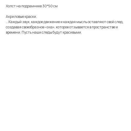
Холст на подрамнике 30*50 см
Акриловые краски.
...Каждый звук, каждое движение и каждая мысль оставляют свой след,
создавая своеобразное «эха», которое отзывается в пространстве и
времени. Пусть наши следы будут красивыми.
Меню
Информация
Каталог
Каталог
FAQ
Картины
Об авторе
Доставка
Часы
Отзывы
Политика
Распродажа
Галерея
Контакты
*
+7 905 741 25 87
olya2104@mail.ru
*Meta Platforms Inc. Запрещено
на территории России
Не является публичной офертой