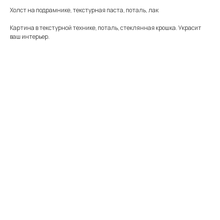
Холст на подрамнике, текстурная паста, поталь, лак
Картина в текстурной технике, поталь, стеклянная крошка. Украсит
ваш интерьер.
Меню
Информация
Каталог
Каталог
FAQ
Картины
Об авторе
Доставка
Часы
Отзывы
Политика
Распродажа
Галерея
Контакты
*
+7 905 741 25 87
olya2104@mail.ru
*Meta Platforms Inc. Запрещено
на территории России
Не является публичной офертой
Разработка сайта