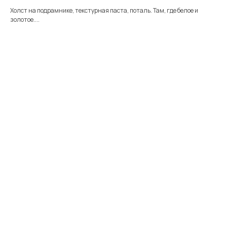
Холст на подрамнике, текстурная паста, поталь. Там, где белое и
золотое....
Меню
Информация
Каталог
Каталог
FAQ
Картины
Об авторе
Доставка
Часы
Отзывы
Политика
Распродажа
Галерея
Контакты
*
+7 905 741 25 87
olya2104@mail.ru
*Meta Platforms Inc. Запрещено
на территории России
Не является публичной офертой
Разработка сайта