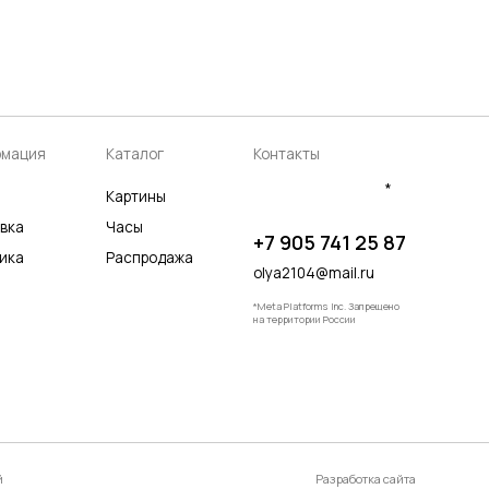
аталог
Контакты
*
артины
асы
+7 905 741 25 87
аспродажа
olya2104@mail.ru
*Meta Platforms Inc. Запрещено
на территории России
Разработка сайта