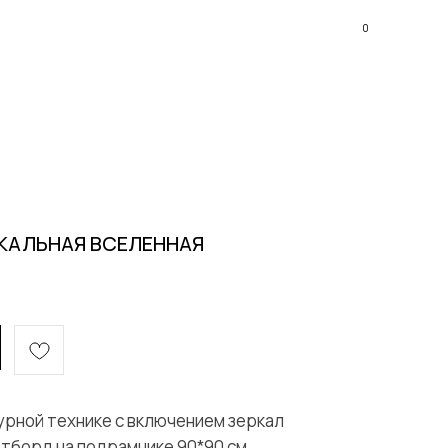
0
КАЛЬНАЯ ВСЕЛЕННАЯ
урной технике с включением зеркал
тборд на подрамнике 90*90 см.