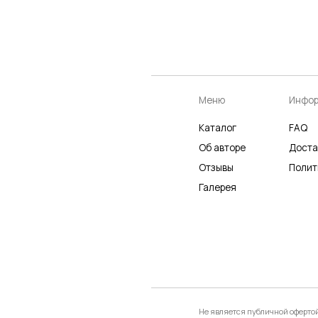
Меню
Информация
К
Каталог
FAQ
К
Об авторе
Доставка
Ч
Отзывы
Политика
Р
Галерея
Не является публичной офертой