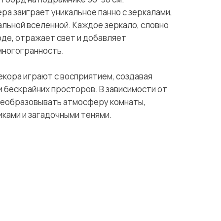
ра заиграет уникальное панно с зеркалами,
льной вселенной. Каждое зеркало, словно
оде, отражает свет и добавляет
многогранность.
кора играют с восприятием, создавая
 бескрайних просторов. В зависимости от
преобразовывать атмосферу комнаты,
иками и загадочными тенями.