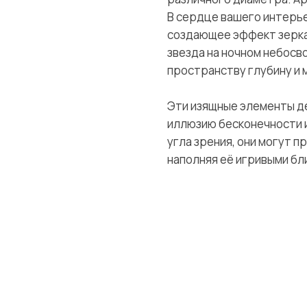
В сердце вашего интерье
создающее эффект зерка
звезда на ночном небосв
пространству глубину и 
Эти изящные элементы де
иллюзию бесконечности и
угла зрения, они могут 
наполняя её игривыми бл