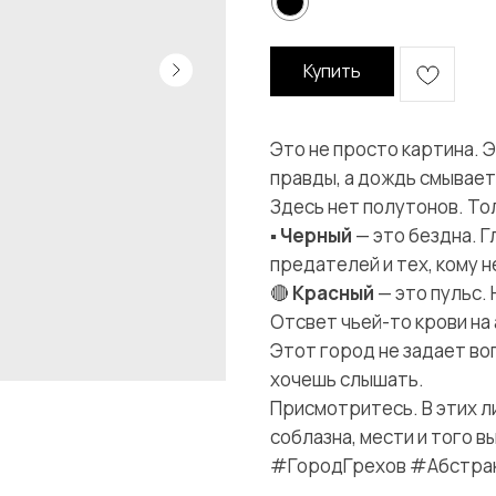
Купить
Это не просто картина. Э
правды, а дождь смывает 
Здесь нет полутонов. То
▪️
Черный
— это бездна. 
предателей и тех, кому н
🔴
Красный
— это пульс.
Отсвет чьей-то крови на
Этот город не задает воп
хочешь слышать.
Присмотритесь. В этих л
соблазна, мести и того в
#ГородГрехов #Абстра