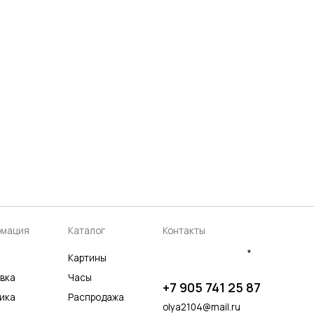
аталог
Контакты
*
артины
асы
+7 905 741 25 87
аспродажа
olya2104@mail.ru
*Meta Platforms Inc. Запрещено
на территории России