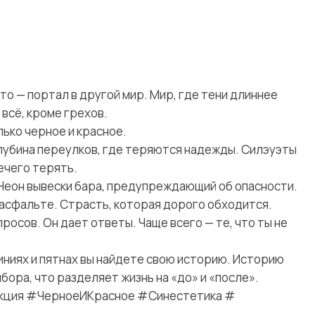
то — портал в другой мир. Мир, где тени длиннее
всё, кроме грехов.
лько черное и красное.
Глубина переулков, где теряются надежды. Силэуэты
ечего терять.
 Неон вывески бара, предупреждающий об опасности.
 асфальте. Страсть, которая дорого обходится.
росов. Он дает ответы. Чаще всего — те, что ты не
иниях и пятнах вы найдете свою историю. Историю
ыбора, что разделяет жизнь на «до» и «после».
кция #ЧерноеИКрасное #Синестетика #