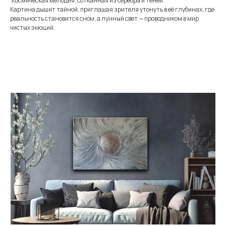
.Космическая мелодия, сотканная из серебра и теней.
Картина дышит тайной, приглашая зрителя утонуть в её глубинах, где
реальность становится сном, а лунный свет — проводником в мир
чистых эмоций.
Меню
Информация
Каталог
Каталог
FAQ
Картины
Об авторе
Доставка
Часы
Отзывы
Политика
Распродажа
Галерея
Контакты
*
+7 905 741 25 87
olya2104@mail.ru
*Meta Platforms Inc. Запрещено
на территории России
Не является публичной офертой
Разработка сайта