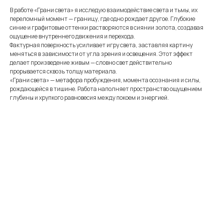
В работе «Грани света» я исследую взаимодействие света и тьмы, их
переломный момент — границу, где одно рождает другое. Глубокие
синие и графитовые оттенки растворяются в сиянии золота, создавая
ощущение внутреннего движения и перехода.
Фактурная поверхность усиливает игру света, заставляя картину
меняться в зависимости от угла зрения и освещения. Этот эффект
делает произведение живым — словно свет действительно
прорывается сквозь толщу материала.
«Грани света» — метафора пробуждения, момента осознания и силы,
рождающейся в тишине. Работа наполняет пространство ощущением
глубины и хрупкого равновесия между покоем и энергией.
Меню
Информация
Каталог
Каталог
FAQ
Картины
Об авторе
Доставка
Часы
Отзывы
Политика
Распродажа
Галерея
Контакты
*
+7 905 741 25 87
olya2104@mail.ru
*Meta Platforms Inc. Запрещено
на территории России