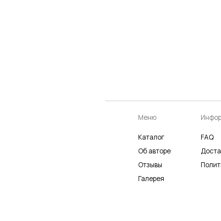
Меню
Информация
К
Каталог
FAQ
К
Об авторе
Доставка
Ч
Отзывы
Политика
Р
Галерея
Не является публичной офертой