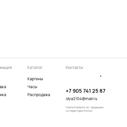
аталог
Контакты
*
артины
асы
+7 905 741 25 87
аспродажа
olya2104@mail.ru
*Meta Platforms Inc. Запрещено
на территории России
Разработка сайта