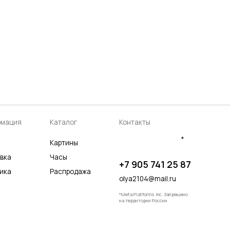
аталог
Контакты
*
артины
асы
+7 905 741 25 87
аспродажа
olya2104@mail.ru
*Meta Platforms Inc. Запрещено
на территории России
Разработка сайта