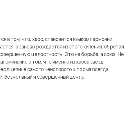
я в том, что, хаос, становится языком гармонии.
ется, а заново рождается из этого кипения, обретая
совершенную целостность. Это не борьба, а союз. Не
напоминание о том, что именно из хаоса звёзд
 сердцевине самого неистового шторма всегда
й, безмолвный и совершенный центр.