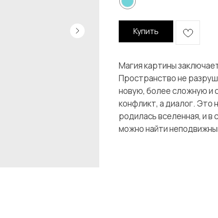
Купить
Магия картины заключаетс
Пространство не разруша
новую, более сложную и 
конфликт, а диалог. Это 
родилась вселенная, и в
можно найти неподвижны