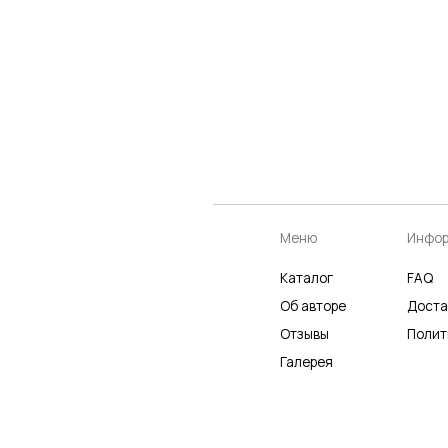
Меню
Информация
К
Каталог
FAQ
К
Об авторе
Доставка
Ч
Отзывы
Политика
Р
Галерея
Не является публичной офертой