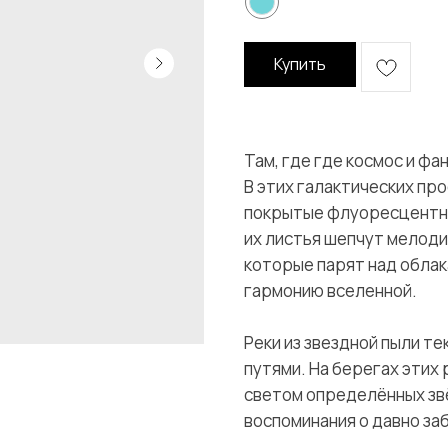
Купить
Там, где где космос и фа
В этих галактических п
покрытые флуоресцентным
их листья шепчут мелоди
которые парят над облак
гармонию вселенной.
Реки из звездной пыли т
путями. На берегах этих
светом определённых звё
воспоминания о давно за