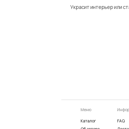
Украсит интерьер или с
Меню
Информация
К
Каталог
FAQ
К
Об авторе
Доставка
Ч
Отзывы
Политика
Р
Галерея