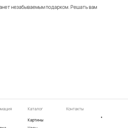
танет незабываемым подарком. Решать вам
аталог
Контакты
*
артины
асы
+7 905 741 25 87
аспродажа
olya2104@mail.ru
*Meta Platforms Inc. Запрещено
на территории России