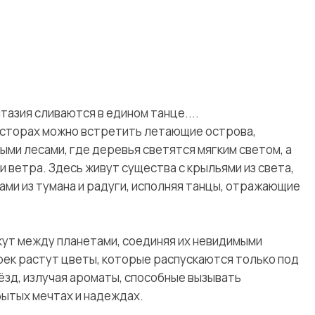
нтазия сливаются в едином танце....
росторах можно встретить летающие острова,
и лесами, где деревья светятся мягким светом, а
и ветра. Здесь живут существа с крыльями из света,
ами из тумана и радуги, исполняя танцы, отражающие
екут между планетами, соединяя их невидимыми
 рек растут цветы, которые распускаются только под
зд, излучая ароматы, способные вызывать
бытых мечтах и надеждах.