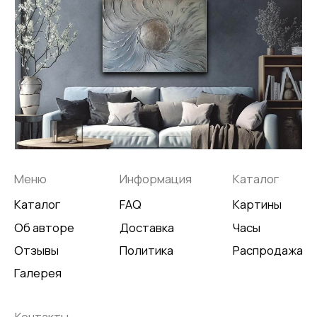
Галерея
Контакты
*
+7 905 741 25 87
olya2104@mail.ru
*Meta Platforms Inc. Запрещено
на территории России
Не является публичной офертой
Разработка сайта