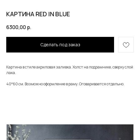
КАРТИНА RED IN BLUE
6300,00
р.
Сделать под заказ
Картина в стиле акриловая заливка. Холст на подрамнике, сверху слой
лака.
40*60 см. Возможно оформление в раму. Оговаривается отдельно.
Меню
Информация
Каталог
Каталог
FAQ
Картины
Об авторе
Доставка
Часы
Отзывы
Политика
Распродажа