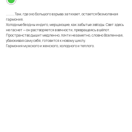
..........Там, где эхо Большого взрыва затихает, остается безмолвная
гармония.
Холодные бездны индиго, мерцающие, как забытые звёзды. Свет здесь
не гаснет — он растворяется в вечности, превращаясь в шёпот.
Пространство дышит медленно, почти незаметно, словно Вселенная,
убаюкивая саму себя, готовится к новому циклу.
Гармония мужского и женского, холодного и теплого.
Меню
Информация
Каталог
Каталог
FAQ
Картины
Об авторе
Доставка
Часы
Отзывы
Политика
Распродажа
Галерея
Контакты
*
+7 905 741 25 87
olya2104@mail.ru
*Meta Platforms Inc. Запрещено
на территории России