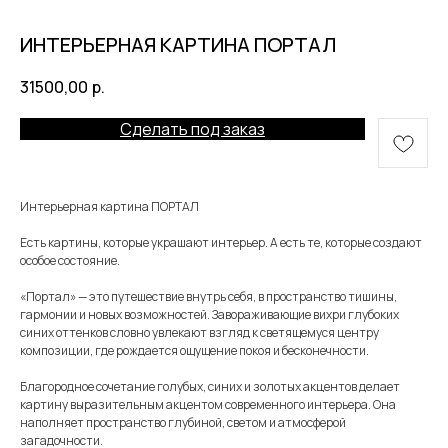
ИНТЕРЬЕРНАЯ КАРТИНА ПОРТАЛ
31500,00
р.
Сделать под заказ
Интерьерная картина ПОРТАЛ
Есть картины, которые украшают интерьер. А есть те, которые создают
особое состояние.
«Портал» — это путешествие внутрь себя, в пространство тишины,
гармонии и новых возможностей. Завораживающие вихри глубоких
синих оттенков словно увлекают взгляд к светящемуся центру
композиции, где рождается ощущение покоя и бесконечности.
Благородное сочетание голубых, синих и золотых акцентов делает
картину выразительным акцентом современного интерьера. Она
наполняет пространство глубиной, светом и атмосферой
загадочности.