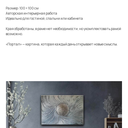
Размер: 100 × 100 см
Авторская интерьерная работа
Идеально для гостиной, спальни или кабинета
Края обработаны, в раме нет необходимости, но укомплектовать рамой
возможно.
«Портал» — картина, которая каждый день открывает новые смыслы.
Меню
Информация
Каталог
Каталог
FAQ
Картины
Об авторе
Доставка
Часы
Отзывы
Политика
Распродажа
Галерея
Контакты
*
+7 905 741 25 87
olya2104@mail.ru
*Meta Platforms Inc. Запрещено
на территории России
Не является публичной офертой