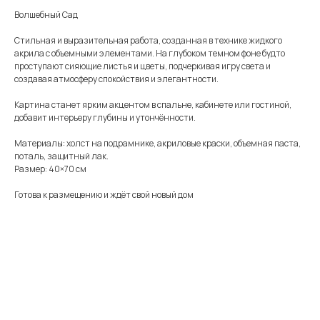
Волшебный Сад
Стильная и выразительная работа, созданная в технике жидкого
акрила с объемными элементами. На глубоком темном фоне будто
проступают сияющие листья и цветы, подчеркивая игру света и
создавая атмосферу спокойствия и элегантности.
Картина станет ярким акцентом в спальне, кабинете или гостиной,
добавит интерьеру глубины и утончённости.
Материалы: холст на подрамнике, акриловые краски, объемная паста,
поталь, защитный лак.
Размер: 40×70 см
Готова к размещению и ждёт свой новый дом
Меню
Информация
Каталог
Каталог
FAQ
Картины
Об авторе
Доставка
Часы
Отзывы
Политика
Распродажа
Галерея
Контакты