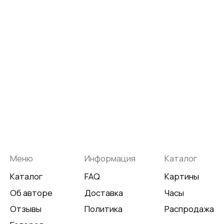
*
+7 905 741 25 87
olya2104@mail.ru
*Meta Platforms Inc. Запрещено
на территории России
Не является публичной офертой
Разработка сайта