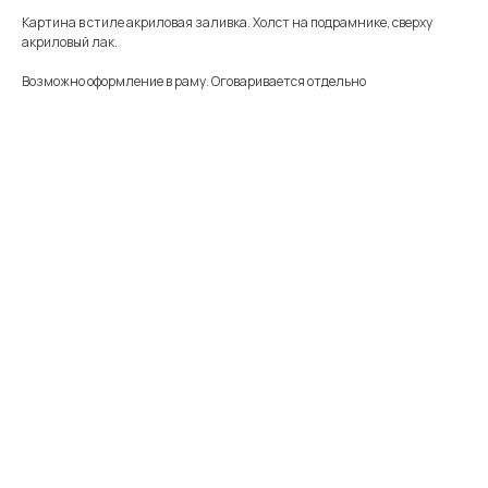
Картина в стиле акриловая заливка. Холст на подрамнике, сверху
акриловый лак.
Возможно оформление в раму. Оговаривается отдельно
Меню
Информация
Каталог
Каталог
FAQ
Картины
Об авторе
Доставка
Часы
Отзывы
Политика
Распродажа
Галерея
Контакты
*
+7 905 741 25 87
olya2104@mail.ru
*Meta Platforms Inc. Запрещено
на территории России
Не является публичной офертой
Разработка сайта