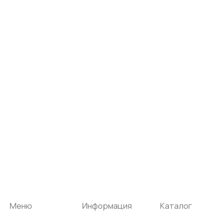
Меню
Информация
Каталог
Каталог
FAQ
Картины
Об авторе
Доставка
Часы
Отзывы
Политика
Распродажа
Галерея
Контакты
*
+7 905 741 25 87
olya2104@mail.ru
*Meta Platforms Inc. Запрещено
на территории России
Не является публичной офертой
Разработка сайта