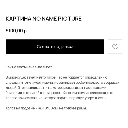
КАРТИНА NO NAME PICTURE
9100,00
р.
Сделать под заказ
Как назвать неназываемое?
В мире существует нечто такое, что не поддается определению
словами, что не имеет имени, но занимает особенное место в сердцах
людей. Это невидимая нить, которая связывает нас с нашими
близкими, это тихий взгляд, полный понимания и поддержки, это
теплое прикосновение, которое дарит надежду и уверенность.
Холст на подрамнике, 40*60 см, не требует рамы.