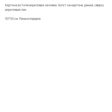
Картина в стиле акриловая заливка. Холст на картоне, рамка, сверху
акриловый лак.
30*30 см. Рама в подарок
Меню
Информация
Каталог
Каталог
FAQ
Картины
Об авторе
Доставка
Часы
Отзывы
Политика
Распродажа
Галерея
Контакты
*
+7 905 741 25 87
olya2104@mail.ru
*Meta Platforms Inc. Запрещено
на территории России
Не является публичной офертой
Разработка сайта